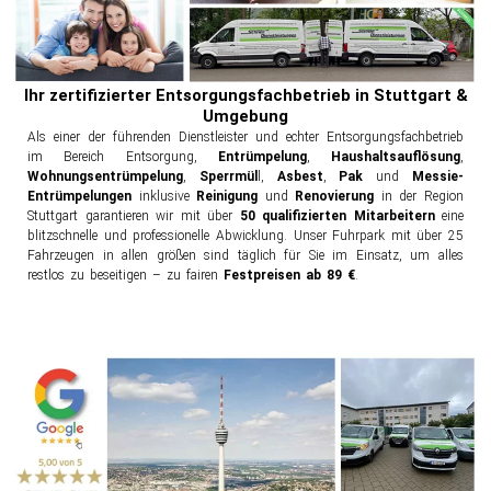
Ihr zertifizierter Entsorgungsfachbetrieb in Stuttgart &
Umgebung
Als einer der führenden Dienstleister und echter Entsorgungsfachbetrieb
im Bereich Entsorgung,
Entrümpelung
,
Haushaltsauflösung
,
Wohnungsentrümpelung
,
Sperrmül
l,
Asbest
,
Pak
und
Messie-
Entrümpelungen
inklusive
Reinigung
und
Renovierung
in der Region
Stuttgart garantieren wir mit über
50 qualifizierten Mitarbeitern
eine
blitzschnelle und professionelle Abwicklung. Unser Fuhrpark mit über 25
Fahrzeugen in allen größen sind täglich für Sie im Einsatz, um alles
restlos zu beseitigen – zu fairen
Festpreisen ab 89 €
.