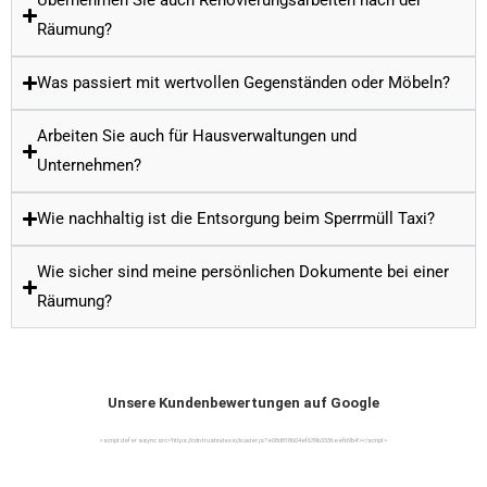
Übernehmen Sie auch Renovierungsarbeiten nach der
Räumung?
Was passiert mit wertvollen Gegenständen oder Möbeln?
Arbeiten Sie auch für Hausverwaltungen und
Unternehmen?
Wie nachhaltig ist die Entsorgung beim Sperrmüll Taxi?
Wie sicher sind meine persönlichen Dokumente bei einer
Räumung?
Unsere Kundenbewertungen auf Google
<script defer async src=’https://cdn.trustindex.io/loader.js?e08d818604ef639b3336eefb9b4′></script>