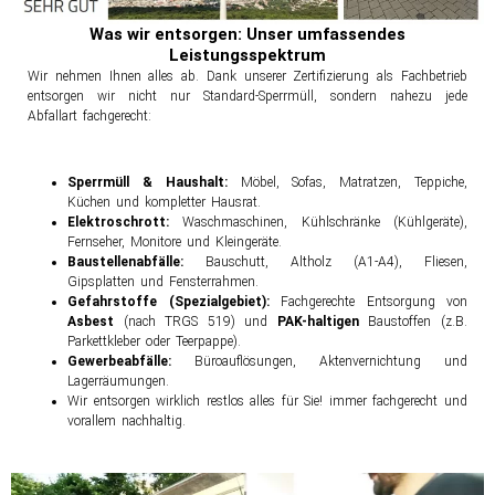
Was wir entsorgen: Unser umfassendes
Leistungsspektrum
Wir nehmen Ihnen alles ab. Dank unserer Zertifizierung als Fachbetrieb
entsorgen wir nicht nur Standard-Sperrmüll, sondern nahezu jede
Abfallart fachgerecht:
Sperrmüll & Haushalt:
Möbel, Sofas, Matratzen, Teppiche,
Küchen und kompletter Hausrat.
Elektroschrott:
Waschmaschinen, Kühlschränke (Kühlgeräte),
Fernseher, Monitore und Kleingeräte.
Baustellenabfälle:
Bauschutt, Altholz (A1-A4), Fliesen,
Gipsplatten und Fensterrahmen.
Gefahrstoffe (Spezialgebiet):
Fachgerechte Entsorgung von
Asbest
(nach TRGS 519) und
PAK-haltigen
Baustoffen (z.B.
Parkettkleber oder Teerpappe).
Gewerbeabfälle:
Büroauflösungen, Aktenvernichtung und
Lagerräumungen.
Wir entsorgen wirklich restlos alles für Sie! immer fachgerecht und
vorallem nachhaltig.