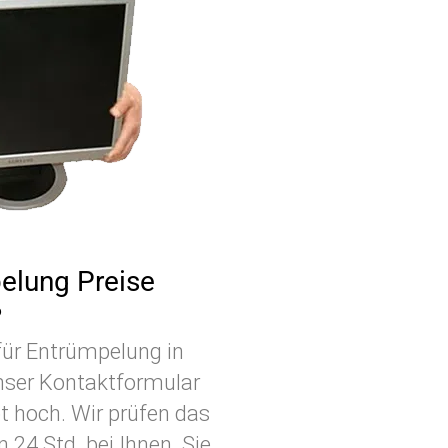
pelung Preise
?
 für Entrümpelung in
unser Kontaktformular
t hoch. Wir prüfen das
24 Std. bei Ihnen. Sie